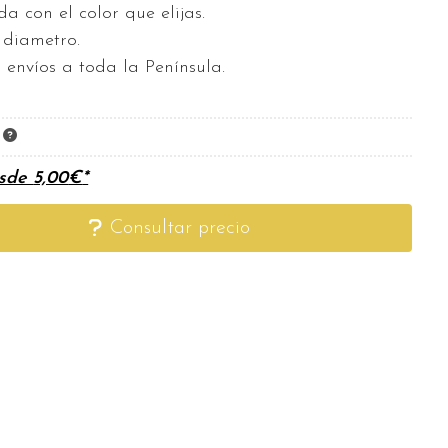
a con el color que elijas.
diametro.
 envíos a toda la Península.
K
esde
5,00
€
*
Consultar precio