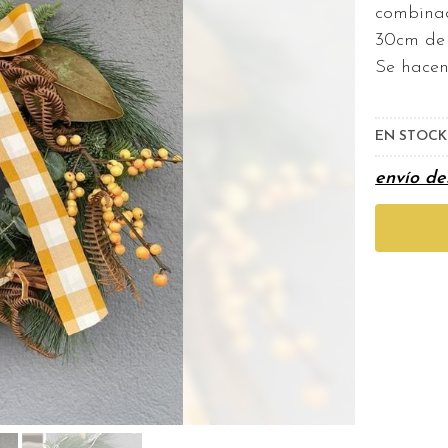
combinad
30cm de 
Se hacen
EN STOC
envío d