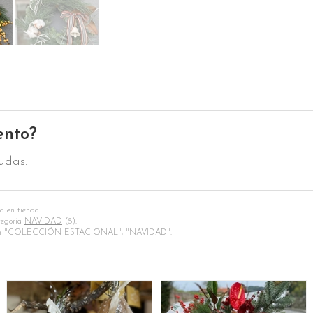
ento?
udas.
da en tienda.
tegoría
NAVIDAD
(8).
n "COLECCIÓN ESTACIONAL", "NAVIDAD".