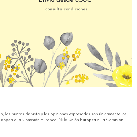
Envío desde
6,50
€
*
consulta condiciones
, los puntos de vista y las opiniones expresadas son únicamente los
 Europea o la Comisión Europea. Ni la Unión Europea ni la Comisión