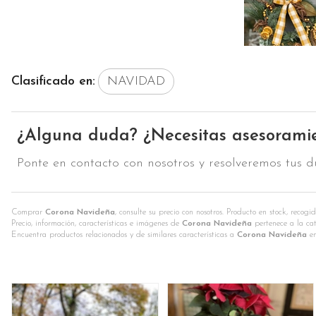
Clasificado en:
NAVIDAD
¿Alguna duda? ¿Necesitas asesorami
Ponte en contacto con nosotros y resolveremos tus d
Comprar
Corona Navideña
, consulte su precio con nosotros. Producto en stock, recogi
Precio, información, características e imágenes de
Corona Navideña
pertenece a la ca
Encuentra productos relacionados y de similares características a
Corona Navideña
e