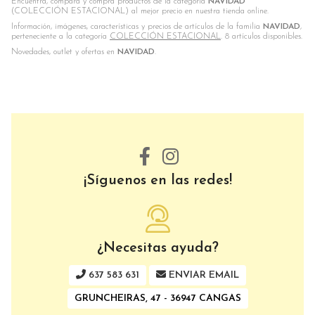
Encuentra, compara y compra productos de la categoría
NAVIDAD
(COLECCIÓN ESTACIONAL) al mejor precio en nuestra tienda online.
Información, imágenes, características y precios de artículos de la familia
NAVIDAD
,
perteneciente a la categoría
COLECCIÓN ESTACIONAL
. 8 artículos disponibles.
Novedades, outlet y ofertas en
NAVIDAD
.
¡Síguenos en las redes!
¿Necesitas ayuda?
637 583 631
ENVIAR EMAIL
GRUNCHEIRAS, 47 - 36947 CANGAS