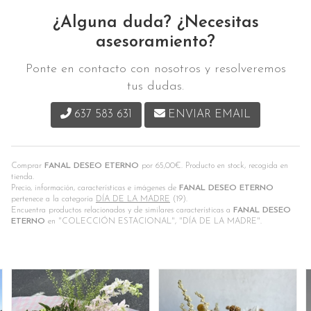
¿Alguna duda? ¿Necesitas
asesoramiento?
Ponte en contacto con nosotros y resolveremos
tus dudas.
637 583 631
ENVIAR EMAIL
Comprar
FANAL DESEO ETERNO
por
65,00
€
. Producto en stock, recogida en
tienda.
Precio, información, características e imágenes de
FANAL DESEO ETERNO
pertenece a la categoría
DÍA DE LA MADRE
(19).
Encuentra productos relacionados y de similares características a
FANAL DESEO
ETERNO
en "COLECCIÓN ESTACIONAL", "DÍA DE LA MADRE".