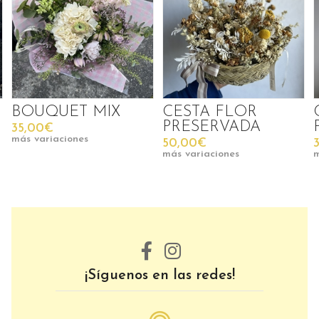
BOUQUET MIX
CESTA FLOR
CÚ
PRESERVADA
PR
35,00€
ás variaciones
50,00€
35,
más variaciones
más 
¡Síguenos en las redes!