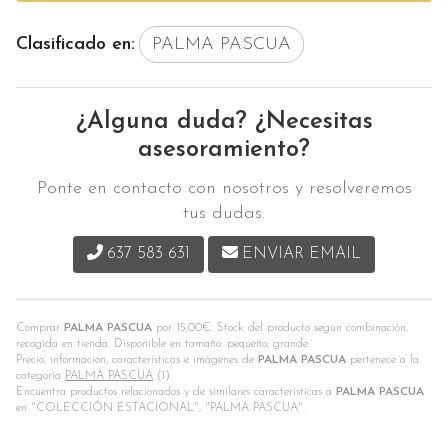
Clasificado en:
PALMA PASCUA
¿Alguna duda? ¿Necesitas
asesoramiento?
Ponte en contacto con nosotros y resolveremos
tus dudas.
637 583 631
ENVIAR EMAIL
Comprar
PALMA PASCUA
por
15,00
€
. Stock del producto según combinación,
recogida en tienda. Disponible en tamaño: pequeño; grande.
Precio, información, características e imágenes de
PALMA PASCUA
pertenece a la
categoría
PALMA PASCUA
(1).
Encuentra productos relacionados y de similares características a
PALMA PASCUA
en "COLECCIÓN ESTACIONAL", "PALMA PASCUA".