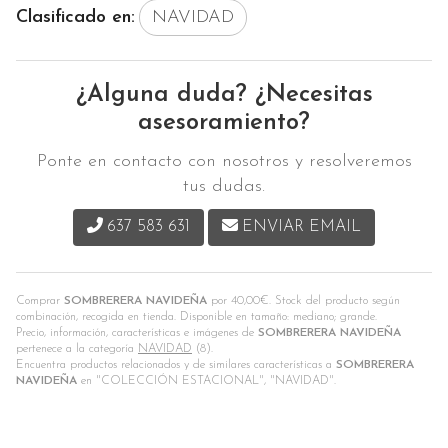
Clasificado en:
NAVIDAD
¿Alguna duda? ¿Necesitas
asesoramiento?
Ponte en contacto con nosotros y resolveremos
tus dudas.
637 583 631
ENVIAR EMAIL
Comprar
SOMBRERERA NAVIDEÑA
por
40,00
€
. Stock del producto según
combinación, recogida en tienda. Disponible en tamaño: mediano; grande.
Precio, información, características e imágenes de
SOMBRERERA NAVIDEÑA
pertenece a la categoría
NAVIDAD
(8).
Encuentra productos relacionados y de similares características a
SOMBRERERA
NAVIDEÑA
en "COLECCIÓN ESTACIONAL", "NAVIDAD".