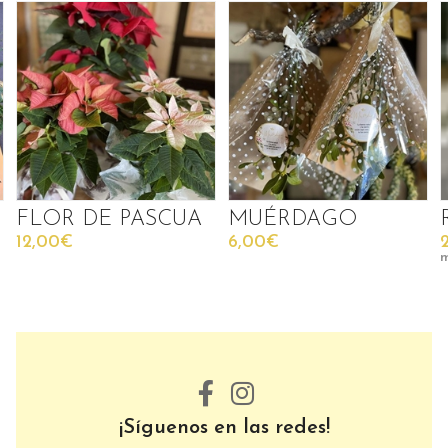
FLOR DE PASCUA
MUÉRDAGO
12,00€
6,00€
m
¡Síguenos en las redes!